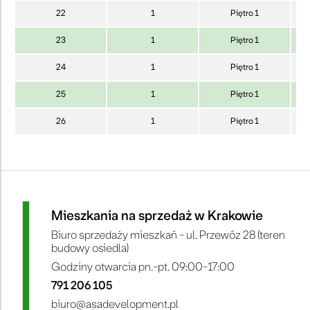
22
1
Piętro 1
23
1
Piętro 1
24
1
Piętro 1
25
1
Piętro 1
26
1
Piętro 1
Mieszkania na sprzedaż w Krakowie
Biuro sprzedaży mieszkań - ul. Przewóz 28 (teren
budowy osiedla)
Godziny otwarcia pn.-pt. 09:00-17:00
791 206 105
biuro@asadevelopment.pl