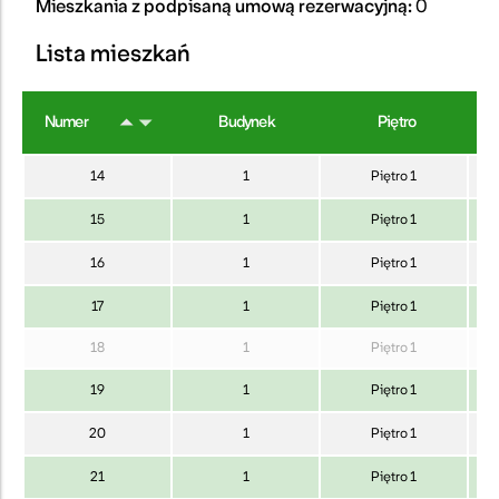
Mieszkania z podpisaną umową rezerwacyjną:
0
Lista mieszkań
Numer
Budynek
Piętro
Po
14
1
Piętro 1
15
1
Piętro 1
16
1
Piętro 1
17
1
Piętro 1
18
1
Piętro 1
19
1
Piętro 1
20
1
Piętro 1
21
1
Piętro 1