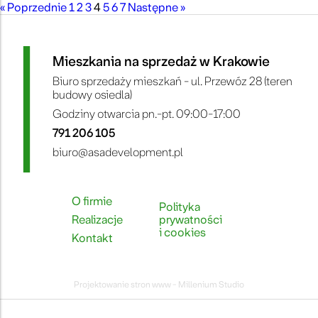
« Poprzednie
1
2
3
4
5
6
7
Następne »
Mieszkania na sprzedaż w Krakowie
Biuro sprzedaży mieszkań - ul. Przewóz 28 (teren
budowy osiedla)
Godziny otwarcia pn.-pt. 09:00-17:00
791 206 105
biuro@asadevelopment.pl
O firmie
Polityka
Realizacje
prywatności
i cookies
Kontakt
Projektowanie stron www - Millenium Studio