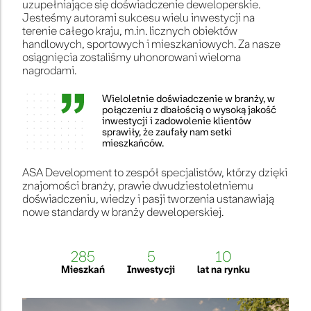
uzupełniające się doświadczenie deweloperskie.
Jesteśmy autorami sukcesu wielu inwestycji na
terenie całego kraju, m.in. licznych obiektów
handlowych, sportowych i mieszkaniowych. Za nasze
osiągnięcia zostaliśmy uhonorowani wieloma
nagrodami.
Wieloletnie doświadczenie w branży, w
połączeniu z dbałością o wysoką jakość
inwestycji i zadowolenie klientów
sprawiły, że zaufały nam setki
mieszkańców.
ASA Development to zespół specjalistów, którzy dzięki
znajomości branży, prawie dwudziestoletniemu
doświadczeniu, wiedzy i pasji tworzenia ustanawiają
nowe standardy w branży deweloperskiej.
285
5
10
Mieszkań
Inwestycji
lat na rynku