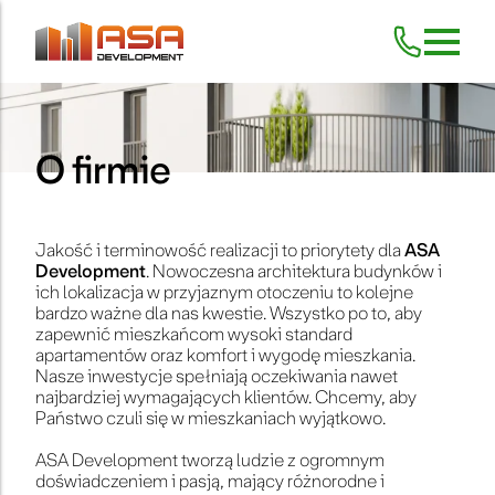
Skip
to
content
O firmie
Jakość i terminowość realizacji to priorytety dla
ASA
Development
. Nowoczesna architektura budynków i
ich lokalizacja w przyjaznym otoczeniu to kolejne
bardzo ważne dla nas kwestie. Wszystko po to, aby
zapewnić mieszkańcom wysoki standard
apartamentów oraz komfort i wygodę mieszkania.
Nasze inwestycje spełniają oczekiwania nawet
najbardziej wymagających klientów. Chcemy, aby
Państwo czuli się w mieszkaniach wyjątkowo.
ASA Development tworzą ludzie z ogromnym
doświadczeniem i pasją, mający różnorodne i