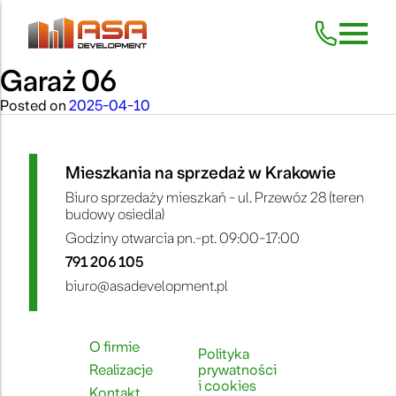
Garaż 06
Skip
to
content
Posted on
2025-04-10
Mieszkania na sprzedaż w Krakowie
Biuro sprzedaży mieszkań - ul. Przewóz 28 (teren
budowy osiedla)
Godziny otwarcia pn.-pt. 09:00-17:00
791 206 105
biuro@asadevelopment.pl
O firmie
Polityka
Realizacje
prywatności
i cookies
Kontakt