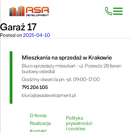
Garaż 17
Skip
to
content
Posted on
2025-04-10
Mieszkania na sprzedaż w Krakowie
Biuro sprzedaży mieszkań - ul. Przewóz 28 (teren
budowy osiedla)
Godziny otwarcia pn.-pt. 09:00-17:00
791 206 105
biuro@asadevelopment.pl
O firmie
Polityka
Realizacje
prywatności
i cookies
Kontakt