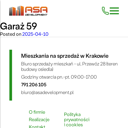
Garaż 59
Skip
to
content
Posted on
2025-04-10
Mieszkania na sprzedaż w Krakowie
Biuro sprzedaży mieszkań - ul. Przewóz 28 (teren
budowy osiedla)
Godziny otwarcia pn.-pt. 09:00-17:00
791 206 105
biuro@asadevelopment.pl
O firmie
Polityka
Realizacje
prywatności
i cookies
Kontakt