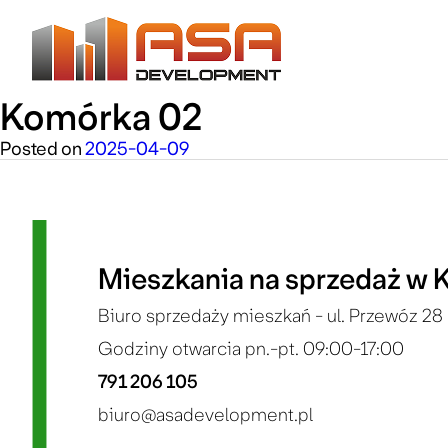
Komórka 02
Skip
to
content
Posted on
2025-04-09
Mieszkania na sprzedaż w 
Biuro sprzedaży mieszkań - ul. Przewóz 28 
Godziny otwarcia pn.-pt. 09:00-17:00
791 206 105
biuro@asadevelopment.pl