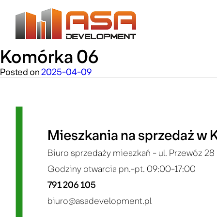
Komórka 06
Skip
to
content
Posted on
2025-04-09
Mieszkania na sprzedaż w 
Biuro sprzedaży mieszkań - ul. Przewóz 28 
Godziny otwarcia pn.-pt. 09:00-17:00
791 206 105
biuro@asadevelopment.pl