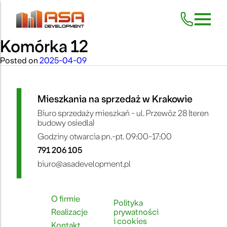
Komórka 12
Skip
to
content
Posted on
2025-04-09
Mieszkania na sprzedaż w Krakowie
Biuro sprzedaży mieszkań - ul. Przewóz 28 (teren
budowy osiedla)
Godziny otwarcia pn.-pt. 09:00-17:00
791 206 105
biuro@asadevelopment.pl
O firmie
Polityka
Realizacje
prywatności
i cookies
Kontakt